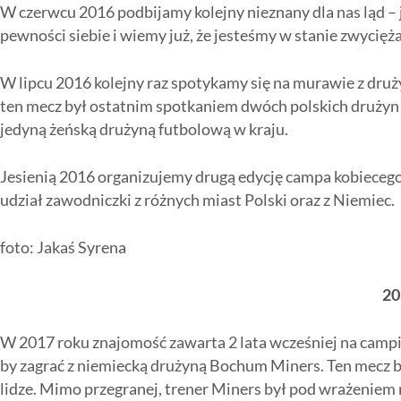
W czerwcu 2016 podbijamy kolejny nieznany dla nas ląd 
pewności siebie i wiemy już, że jesteśmy w stanie zwycięż
W lipcu 2016 kolejny raz spotykamy się na murawie z druży
ten mecz był ostatnim spotkaniem dwóch polskich drużyn k
jedyną żeńską drużyną futbolową w kraju.
Jesienią 2016 organizujemy drugą edycję campa kobiecego.
udział zawodniczki z różnych miast Polski oraz z Niemiec.
foto: Jakaś Syrena
20
W 2017 roku znajomość zawarta 2 lata wcześniej na campi
by zagrać z niemiecką drużyną Bochum Miners. Ten mecz by
lidze. Mimo przegranej, trener Miners był pod wrażeniem