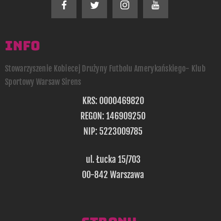
INFO
Stowarzyszenie Kobiecej Drużyny Futbolu Amerykańskiego- Klub
Sportowy Warsaw Sirens
KRS: 0000469820
REGON: 146909250
NIP: 5223009785
ul. Łucka 15/703
00-842 Warszawa