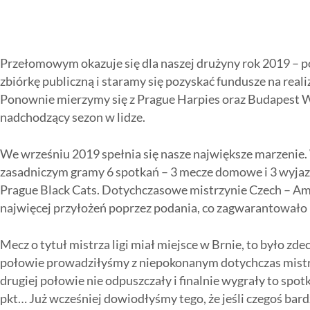
Przełomowym okazuje się dla naszej drużyny rok 2019 – po
zbiórkę publiczną i staramy się pozyskać fundusze na re
Ponownie mierzymy się z Prague Harpies oraz Budapest Wo
nadchodzący sezon w lidze.
We wrześniu 2019 spełnia się nasze największe marzenie. 
zasadniczym gramy 6 spotkań – 3 mecze domowe i 3 wyjaz
Prague Black Cats. Dotychczasowe mistrzynie Czech – Am
najwięcej przyłożeń poprzez podania, co zagwarantowało n
Mecz o tytuł mistrza ligi miał miejsce w Brnie, to było 
połowie prowadziłyśmy z niepokonanym dotychczas mistrze
drugiej połowie nie odpuszczały i finalnie wygrały to spot
pkt… Już wcześniej dowiodłyśmy tego, że jeśli czegoś bard