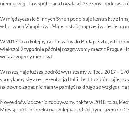
niemieckiej. Ta współpraca trwała aż 3 sezony, podczas k
W międzyczasie 5 innych Syren podpisuje kontrakty z inn
w barwach Vampirów i Miners stają naprzeciw siebie na mu
W 2017 roku kolejny raz ruszamy do Budapesztu, gdzie p
większa! 2 tygodnie później rozgrywamy mecz z Prague Ha
wciąż czujemy niedosyt.
W naszą najdłuższą podróż wyruszamy w lipcu 2017 – 1700
spotykamy się z reprezentacją Italii. Jest to zbiór najleps
na pewno zapadnie nam w pamięć na długo ze względu na
Nowe doświadczenia zdobywamy także w 2018 roku, kiedy t
Miesiąc później czeka nas kolejna podróż, tym razem do Cz