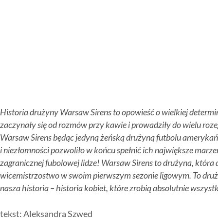
Główna Tackle
O nas
Jak zacząć?
LIGA CZESKA
Gdzie i kiedy?
WSPIERAJ NAS
Kontakt
Historia drużyny Warsaw Sirens to opowieść o wielkiej determin
zaczynały się od rozmów przy kawie i prowadziły do wielu roze
Warsaw Sirens będąc jedyną żeńską drużyną futbolu amerykańsk
i niezłomności pozwoliło w końcu spełnić ich największe marzen
zagranicznej fubolowej lidze! Warsaw Sirens to drużyna, która
wicemistrzostwo w swoim pierwszym sezonie ligowym. To drużyn
nasza historia – historia kobiet, które zrobią absolutnie wszys
tekst: Aleksandra Szwed