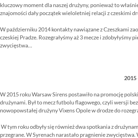
kluczowy moment dla naszej drużyny, ponieważ to właśnie
znajomości dały początek wieloletniej relacji z czeskimi d
W październiku 2014 kontakty nawiązane z Czeszkami za
czeskiej Pradze. Rozegrałyśmy aż 3 mecze i zdobyłyśmy p
zwycięstwa…
2015
W 2015 roku Warsaw Sirens postawiło na promocję polski
drużynami. Był to mecz futbolu flagowego, czyli wersji b
nowopowstałej drużyny Vixens Opole w drodze do rozegra
W tym roku odbyły się również dwa spotkania z drużynam
przegrane. W Syrenach narastało pragnienie zwycięstwa.