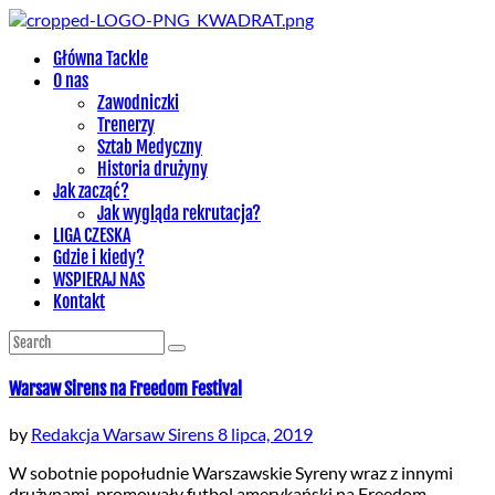
Główna Tackle
O nas
Zawodniczki
Trenerzy
Sztab Medyczny
Historia drużyny
Jak zacząć?
Jak wygląda rekrutacja?
LIGA CZESKA
Gdzie i kiedy?
WSPIERAJ NAS
Kontakt
Warsaw Sirens na Freedom Festival
by
Redakcja Warsaw Sirens
8 lipca, 2019
W sobotnie popołudnie Warszawskie Syreny wraz z innymi
drużynami, promowały futbol amerykański na Freedom