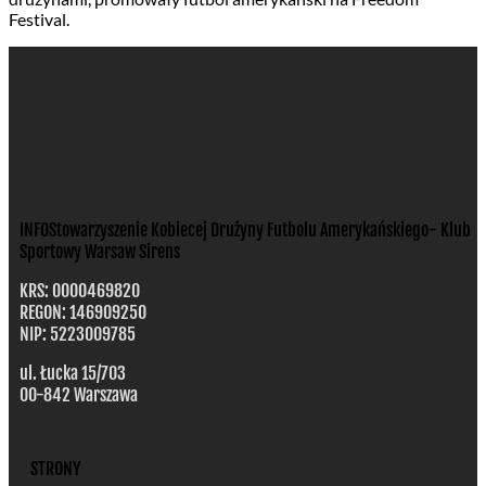
Festival.
INFO
Stowarzyszenie Kobiecej Drużyny Futbolu Amerykańskiego- Klub
Sportowy Warsaw Sirens
KRS: 0000469820
REGON: 146909250
NIP: 5223009785
ul. Łucka 15/703
00-842 Warszawa
STRONY