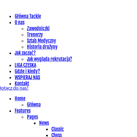
Główna Tackle
O nas
Zawodniczki
Trenerzy
Sztab Medyczny
Historia drużyny
Jak zacząć?
Jak wygląda rekrutacja?
LIGA CZESKA
Gdzie i kiedy?
WSPIERAJ NAS
Kontakt
ołącz do nas!
Home
Główna
Features
Pages
News
Classic
Chess