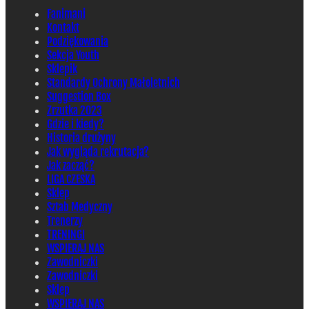
Fanimani
Kontakt
Podziękowania
Sekcja Youth
Sklepik
Standardy Ochrony Małoletnich
Suggestion Box
Zrzutka 2023
Gdzie i kiedy?
Historia drużyny
Jak wygląda rekrutacja?
Jak zacząć?
LIGA CZESKA
Sklep
Sztab Medyczny
Trenerzy
TRENINGI
WSPIERAJ NAS
Zawodniczki
Zawodniczki
Sklep
WSPIERAJ NAS