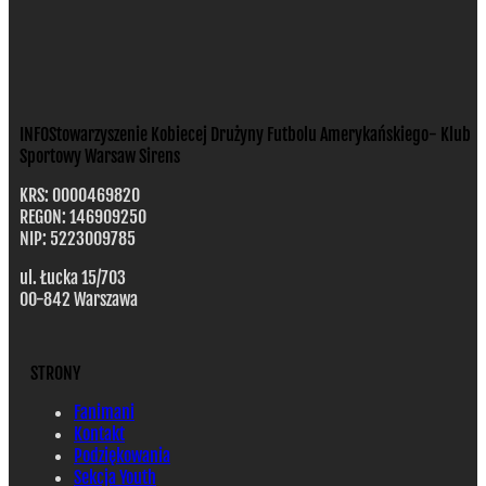
INFO
Stowarzyszenie Kobiecej Drużyny Futbolu Amerykańskiego- Klub
Sportowy Warsaw Sirens
KRS: 0000469820
REGON: 146909250
NIP: 5223009785
ul. Łucka 15/703
00-842 Warszawa
STRONY
Fanimani
Kontakt
Podziękowania
Sekcja Youth