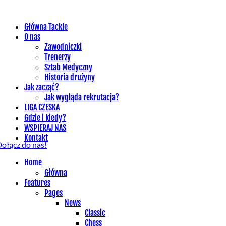
Główna Tackle
O nas
Zawodniczki
Trenerzy
Sztab Medyczny
Historia drużyny
Jak zacząć?
Jak wygląda rekrutacja?
LIGA CZESKA
Gdzie i kiedy?
WSPIERAJ NAS
Kontakt
ołącz do nas!
Home
Główna
Features
Pages
News
Classic
Chess