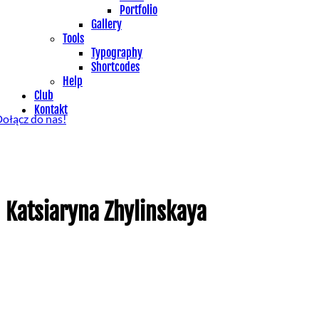
Portfolio
Gallery
Tools
Typography
Shortcodes
Help
Club
Kontakt
ołącz do nas!
Katsiaryna Zhylinskaya