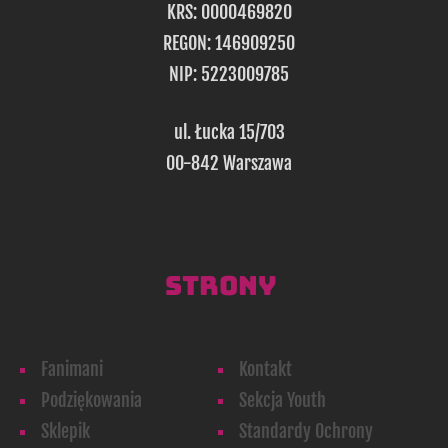
KRS: 0000469820
REGON: 146909250
NIP: 5223009785
ul. Łucka 15/703
00-842 Warszawa
STRONY
Fanimani
Kontakt
Podziękowania
Sekcja Youth
Sklepik
Standardy Ochrony