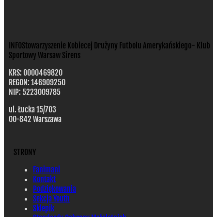
INFO
Stowarzyszenie Kobiecej Drużyny Futbolu Amerykańskiego- Klub
Sportowy Warsaw Sirens
KRS: 0000469820
REGON: 146909250
NIP: 5223009785
ul. Łucka 15/703
00-842 Warszawa
STRONY
Fanimani
Kontakt
Podziękowania
Sekcja Youth
Sklepik