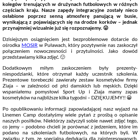
kolegów trenujących w drużynach futbolowych w różnych
częściach kraju. Nasze zapędy integracyjne zostały nieco
osłabione poprzez senną atmosferę panującą w busie,
wynikającą z pojawiających się na drodze korków – jednak
przynajmniej wizualnie już się rozpoznajemy. 😛
Dzisiejszym osiągnięciem jest bezproblemowe dotarcie do
ośrodka
MOSIR
w Puławach, który pozytywnie nas zaskoczył
połączeniem nowoczesności i przytulności. Jako dowód
przedstawiamy kilka zdjęć. 🙂
Dodatkowym miłym zaskoczeniem były prezenty-
niespodzianki, które otrzymał każdy uczestnik szkolenia.
Prezentowe torebeczki zawierały zestaw kosmetyków firmy
Ziaja – w zależności od płci damskich lub męskich. Dzięki
wspaniałemu pomysłowi Sport Up i Ziaja mamy zapas
kosmetyków na najbliższe kilka tygodni – DZIĘKUJEMY!! 😀
Po opublikowaniu informacji zapowiadającej nasz wyjazd na
Linemen Camp dostałyśmy wiele pytań z prośbą o opisanie
naszych posiłków. Niektórzy zażyczyli sobie nawet zdjęć tego,
co jemy – podobno chcieli je porównać z jedzeniem, które im
podano na szkoleniach futbolowych, na których byli. W
związku z tym, ze specjalną dedykacją dla zainteresowanych,