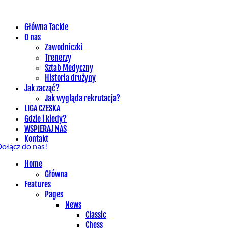
Główna Tackle
O nas
Zawodniczki
Trenerzy
Sztab Medyczny
Historia drużyny
Jak zacząć?
Jak wygląda rekrutacja?
LIGA CZESKA
Gdzie i kiedy?
WSPIERAJ NAS
Kontakt
ołącz do nas!
Home
Główna
Features
Pages
News
Classic
Chess