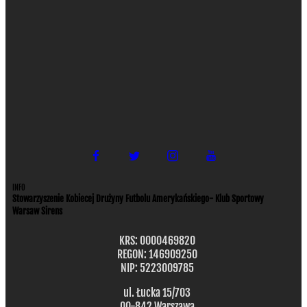
INFO
Stowarzyszenie Kobiecej Drużyny Futbolu Amerykańskiego- Klub Sportowy
Warsaw Sirens
KRS: 0000469820
REGON: 146909250
NIP: 5223009785
ul. Łucka 15/703
00-842 Warszawa