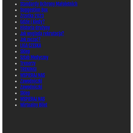
Standardy Ochrony Małoletnich
Suggestion Box
Zrzutka 2023
Gdzie i kiedy?
Historia drużyny
Jak wygląda rekrutacja?
Jak zacząć?
LIGA CZESKA
Sklep
Sztab Medyczny
Trenerzy
TRENINGI
WSPIERAJ NAS
Zawodniczki
Zawodniczki
Sklep
WSPIERAJ NAS
Wirtualny Bilet