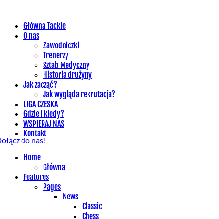
Główna Tackle
O nas
Zawodniczki
Trenerzy
Sztab Medyczny
Historia drużyny
Jak zacząć?
Jak wygląda rekrutacja?
LIGA CZESKA
Gdzie i kiedy?
WSPIERAJ NAS
Kontakt
ołącz do nas!
Home
Główna
Features
Pages
News
Classic
Chess