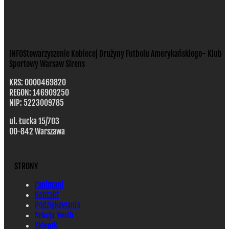
INFO
Stowarzyszenie Kobiecej Drużyny Futbolu Amerykańskiego- Klub
Sportowy Warsaw Sirens
KRS: 0000469820
REGON: 146909250
NIP: 5223009785
ul. Łucka 15/703
00-842 Warszawa
STRONY
Fanimani
Kontakt
Podziękowania
Sekcja Youth
Sklepik