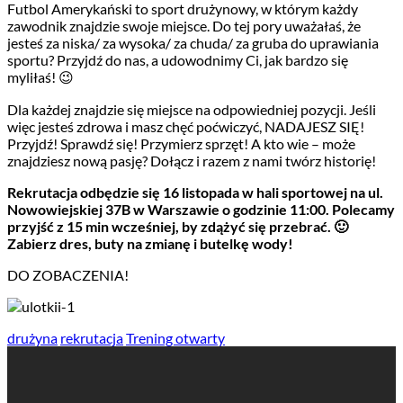
Futbol Amerykański to sport drużynowy, w którym każdy
zawodnik znajdzie swoje miejsce. Do tej pory uważałaś, że
jesteś za niska/ za wysoka/ za chuda/ za gruba do uprawiania
sportu? Przyjdź do nas, a udowodnimy Ci, jak bardzo się
myliłaś! 😉
Dla każdej znajdzie się miejsce na odpowiedniej pozycji. Jeśli
więc jesteś zdrowa i masz chęć poćwiczyć, NADAJESZ SIĘ!
Przyjdź! Sprawdź się! Przymierz sprzęt! A kto wie – może
znajdziesz nową pasję? Dołącz i razem z nami twórz historię!
Rekrutacja odbędzie się 16 listopada w hali sportowej na ul.
Nowowiejskiej 37B w Warszawie o godzinie 11:00.
Polecamy
przyjść z 15 min wcześniej, by zdążyć się przebrać. 🙂
Zabierz dres, buty na zmianę i butelkę wody!
DO ZOBACZENIA!
drużyna
rekrutacja
Trening otwarty