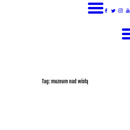
Główna Tackle
O nas
Jak zacząć?
LIGA CZESKA
Gdzie i kiedy?
WSPIERAJ NAS
Kontakt
Tag: muzeum nad wisłą