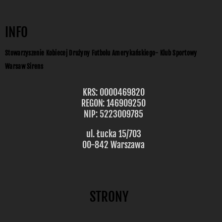
INFO
Stowarzyszenie Kobiecej Drużyny Futbolu Amerykańskiego- Klub Sportowy
Warsaw Sirens
KRS: 0000469820
REGON: 146909250
NIP: 5223009785
ul. Łucka 15/703
00-842 Warszawa
STRONY