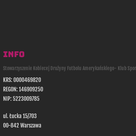
INFO
Stowarzyszenie Kobiecej Drużyny Futbolu Amerykańskiego- Klub Spo
KRS: 0000469820
REGON: 146909250
NIP: 5223009785
ul. Łucka 15/703
00-842 Warszawa