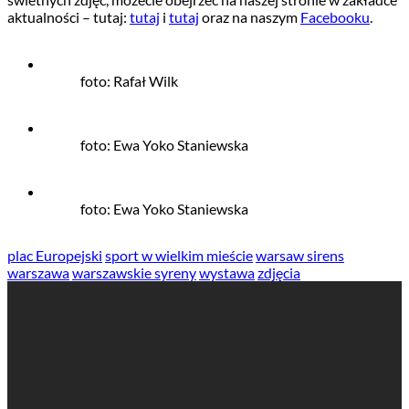
aktualności – tutaj:
tutaj
i
tutaj
oraz na naszym
Facebooku
.
foto: Rafał Wilk
foto: Ewa Yoko Staniewska
foto: Ewa Yoko Staniewska
plac Europejski
sport w wielkim mieście
warsaw sirens
warszawa
warszawskie syreny
wystawa
zdjęcia