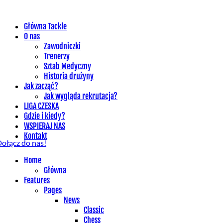
Główna Tackle
O nas
Zawodniczki
Trenerzy
Sztab Medyczny
Historia drużyny
Jak zacząć?
Jak wygląda rekrutacja?
LIGA CZESKA
Gdzie i kiedy?
WSPIERAJ NAS
Kontakt
ołącz do nas!
Home
Główna
Features
Pages
News
Classic
Chess