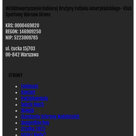
INFO
Stowarzyszenie Kobiecej Drużyny Futbolu Amerykańskiego- Klub
Sportowy Warsaw Sirens
KRS: 0000469820
REGON: 146909250
NIP: 5223009785
ul. Łucka 15/703
00-842 Warszawa
STRONY
Fanimani
Kontakt
Podziękowania
Sekcja Youth
Sklepik
Standardy Ochrony Małoletnich
Suggestion Box
Zrzutka 2023
Gdzie i kiedy?