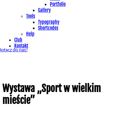
Portfolio
Gallery
Tools
Typography
Shortcodes
Help
Club
Kontakt
ołącz do nas!
Wystawa „Sport w wielkim
mieście”