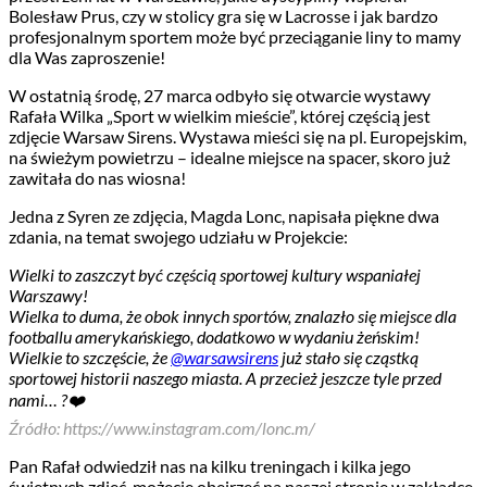
Bolesław Prus, czy w stolicy gra się w Lacrosse i jak bardzo
profesjonalnym sportem może być przeciąganie liny to mamy
dla Was zaproszenie!
W ostatnią środę, 27 marca odbyło się otwarcie wystawy
Rafała Wilka „Sport w wielkim mieście”, której częścią jest
zdjęcie Warsaw Sirens. Wystawa mieści się na pl. Europejskim,
na świeżym powietrzu – idealne miejsce na spacer, skoro już
zawitała do nas wiosna!
Jedna z Syren ze zdjęcia, Magda Lonc, napisała piękne dwa
zdania, na temat swojego udziału w Projekcie:
Wielki to zaszczyt być częścią sportowej kultury wspaniałej
Warszawy!
Wielka to duma, że obok innych sportów, znalazło się miejsce dla
footballu amerykańskiego, dodatkowo w wydaniu żeńskim!
Wielkie to szczęście, że
@warsawsirens
już stało się cząstką
sportowej historii naszego miasta. A przecież jeszcze tyle przed
nami… ?❤️
Źródło: https://www.instagram.com/lonc.m/
Pan Rafał odwiedził nas na kilku treningach i kilka jego
świetnych zdjęć, możecie obejrzeć na naszej stronie w zakładce