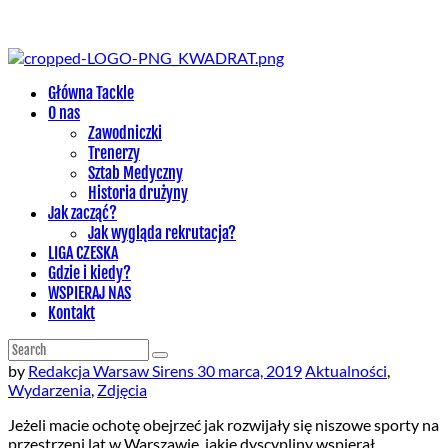
Główna Tackle
O nas
Zawodniczki
Trenerzy
Sztab Medyczny
Historia drużyny
Jak zacząć?
Jak wygląda rekrutacja?
LIGA CZESKA
Gdzie i kiedy?
WSPIERAJ NAS
Kontakt
by
Redakcja Warsaw Sirens
30 marca, 2019
Aktualności
,
Wydarzenia
,
Zdjęcia
Jeżeli macie ochotę obejrzeć jak rozwijały się niszowe sporty na
przestrzeni lat w Warszawie, jakie dyscypliny wspierał