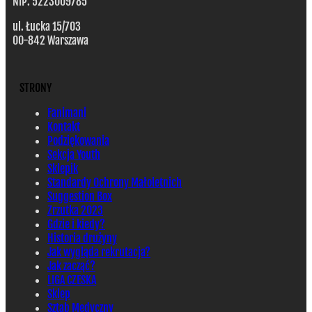
NIP: 5223009785
ul. Łucka 15/703
00-842 Warszawa
STRONY
Fanimani
Kontakt
Podziękowania
Sekcja Youth
Sklepik
Standardy Ochrony Małoletnich
Suggestion Box
Zrzutka 2023
Gdzie i kiedy?
Historia drużyny
Jak wygląda rekrutacja?
Jak zacząć?
LIGA CZESKA
Sklep
Sztab Medyczny