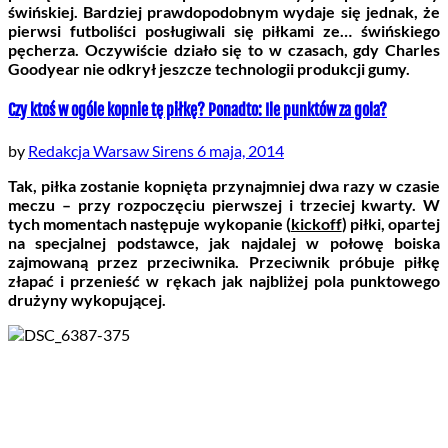
świńskiej. Bardziej prawdopodobnym wydaje się jednak, że
pierwsi futboliści posługiwali się piłkami ze… świńskiego
pęcherza. Oczywiście działo się to w czasach, gdy Charles
Goodyear nie odkrył jeszcze technologii produkcji gumy.
Czy ktoś w ogóle kopnie tę piłkę? Ponadto: Ile punktów za gola?
by
Redakcja Warsaw Sirens
6 maja, 2014
Tak, piłka zostanie kopnięta przynajmniej dwa razy w czasie
meczu – przy rozpoczęciu pierwszej i trzeciej kwarty. W
tych momentach następuje wykopanie (
kickoff
) piłki, opartej
na specjalnej podstawce, jak najdalej w połowę boiska
zajmowaną przez przeciwnika. Przeciwnik próbuje piłkę
złapać i przenieść w rękach jak najbliżej pola punktowego
drużyny wykopującej.