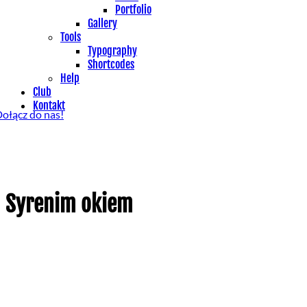
Portfolio
Gallery
Tools
Typography
Shortcodes
Help
Club
Kontakt
ołącz do nas!
Syrenim okiem