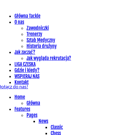
Główna Tackle
O nas
Zawodniczki
Trenerzy
Sztab Medyczny
Historia drużyny
Jak zacząć?
Jak wygląda rekrutacja?
LIGA CZESKA
Gdzie i kiedy?
WSPIERAJ NAS
Kontakt
ołącz do nas!
Home
Główna
Features
Pages
News
Classic
Chess