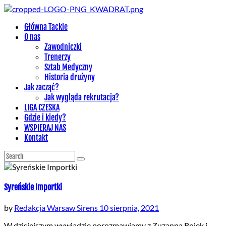
Główna Tackle
O nas
Zawodniczki
Trenerzy
Sztab Medyczny
Historia drużyny
Jak zacząć?
Jak wygląda rekrutacja?
LIGA CZESKA
Gdzie i kiedy?
WSPIERAJ NAS
Kontakt
Syreńskie Importki
by
Redakcja Warsaw Sirens
10 sierpnia, 2021
W dzisiejszym wywiadzie porozmawiamy z Zuzanną Rojek i