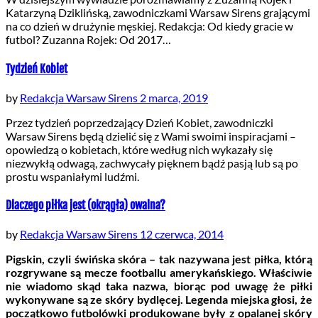
Katarzyną Dziklińską, zawodniczkami Warsaw Sirens grającymi
na co dzień w drużynie męskiej. Redakcja: Od kiedy gracie w
futbol? Zuzanna Rojek: Od 2017…
Tydzień Kobiet
by
Redakcja Warsaw Sirens
2 marca, 2019
Przez tydzień poprzedzający Dzień Kobiet, zawodniczki
Warsaw Sirens będą dzielić się z Wami swoimi inspiracjami –
opowiedzą o kobietach, które według nich wykazały się
niezwykłą odwagą, zachwycały pięknem bądź pasją lub są po
prostu wspaniałymi ludźmi.
Dlaczego piłka jest (okrągła) owalna?
by
Redakcja Warsaw Sirens
12 czerwca, 2014
Pigskin, czyli świńska skóra – tak nazywana jest piłka, którą
rozgrywane są mecze footballu amerykańskiego. Właściwie
nie wiadomo skąd taka nazwa, biorąc pod uwagę że piłki
wykonywane są ze skóry bydlęcej. Legenda miejska głosi, że
początkowo futbolówki produkowane były z opalanej skóry