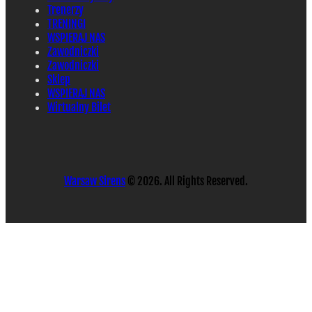
Trenerzy
TRENINGI
WSPIERAJ NAS
Zawodniczki
Zawodniczki
Sklep
WSPIERAJ NAS
Wirtualny Bilet
Warsaw Sirens
© 2026. All Rights Reserved.