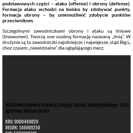
podstawowych części – ataku (offense) i obrony (defense).
Formacja ataku wchodzi na boisko by zdobywać punkty,
formacja obrony – by uniemożliwić zdobycie punktów
przeciwnikom.
Szczególnymi zawodniczkami obrony i ataku są liniowe
(linewomen). Tworzą one osobną formację nazwaną „linią”. W
drużynie są to zawodniczki najsilniejsze i największe, stąd Big L,
choć czasem „niewidzialne” dla oglądającego mecz.
INFO
Stowarzyszenie Kobiecej Drużyny Futbolu Amerykańskiego- Klub
Sportowy Warsaw Sirens
KRS: 0000469820
REGON: 146909250